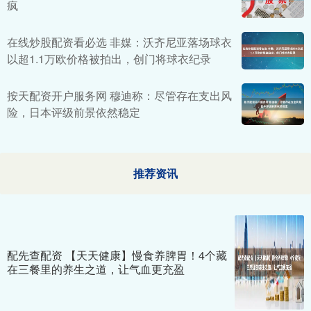
疯
在线炒股配资看必选 非媒：沃齐尼亚落场球衣
以超1.1万欧价格被拍出，创门将球衣纪录
按天配资开户服务网 穆迪称：尽管存在支出风
险，日本评级前景依然稳定
推荐资讯
配先查配资 【天天健康】慢食养脾胃！4个藏
在三餐里的养生之道，让气血更充盈