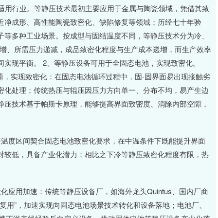
适用行业。等静压技术最初主要应用于金属与陶瓷领域，凭借其致
近净成形、高性能陶瓷致密化、缺陷修复等领域；历经七十年验
子等多种工业场景。按成型与固结温度不同，等静压技术分为冷、
递增、所需压力递减，成品致密化程度与生产成本递增，而生产效率
间实现平衡。 2、等静压设备可用于全固态电池，实现致密化。
题，实现致密化：在固态电池循环过程中，固-固界面易出现接触劣
密化处理；传统热压与辊压因压力方向单一、分布不均，易产生边
静压技术基于帕斯卡原理，能够提高界面致密度、消除内部空隙，
与温度区间契合固态电池致密化要求，在中温条件下既能提升界面
对较低，具备产业化潜力；相比之下冷等静压致密化程度有限，热
应用加速：传统等静压设备厂，如海外龙头Quintus、国内厂商
复用”，加速实现向固态电池场景技术转化和设备落地；电池厂、