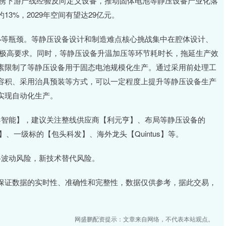
元亨携下游产线经验反向定义设备，推动固体电池等静压设备产业化落
3%，2029年空间有望达29亿元。
小等瓶颈。等静压设备设计和制造难点核心挑战集中在腔体设计、
出极高要求。同时，等静压设备升温加压等环节耗时长，拖延生产效
素限制了等静压设备用于固态电池规模化生产。通过采用前处理工
容积、采用治具预装等方式，可以一定程度上提升等静压设备生产
实现自动化生产。
导智能】，建议关注整线供应商【利元亨】、布局等静压设备的
】、一级标的【包头科发】、海外龙头【Quintus】等。
格波动风险，新技术替代风险。
证数据的实时性、准确性和完整性，数据仅供参考，据此交易，
网盛鹏配资提示：文章来自网络，不代表本站观点。