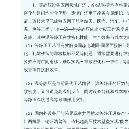
1、等静压设备应用领域广泛，冷/温/热等均有特定
密化与组织均匀化优势，逐渐广泛用于改善金属组织、
证，该技术早已成熟应用于航空航天、医疗、汽车、电
温、热等三类：“冷—温—热等静压依次对应工作温度
递减。其中温等静压在致密化性能、生产效率与成本之
（1）等静压工艺可有效解决固态电池固-固界面接触问
化、孔隙残留与颗粒接触不足等问题，通常需要进行致
缘效应与层间滑移，难以实现三维致密化和一致性；等
改善组件接触效果。
（2）温等静压是当前最优工艺路径：温等静压的压力
致密度，又可避免高温副反应；同时设备能耗和成本相
等静压温度过高导致副作用突出。
（3）国内外设备厂与跨界玩家共同推动等静压设备产业化
川西机器、钢研浩普等，依托超高压技术壁垒实现“能力