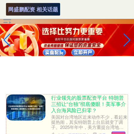
网盛鹏配资 相关话题
行业领先的股票配资平台 特朗普
三招让“台独”彻底傻眼！美军事介
入台海风险已归零？
美国对台湾地区近来动作不少，看起来
挺热闹，其实特朗普上台后就变了调
子。2025年年中，美方重提台湾地位
未定说法，跟台湾地区当局互动多了