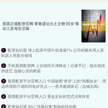
股票正规配资官网 青墩遗址出土文物“回乡”展
在江苏海安启幕
配资知识股 津上机床中国午前涨逾7% 公司积极布局人形
1
机器人等新兴领域
手机股票配资网 上合组织天津峰会丨记者手记：指尖相传
2
的技艺 连接心灵的桥梁
股票配资平台官网入口 中国版图“脊背”上的“鸿雁故乡”，周
3
边跨境医疗成民间友好亮点——苏木娅就医记（边城见闻）
股票配资平台官网入口 黄金定价的范式没有转变
4
配资知识股 别让“流量赶集”影响科技创新
5