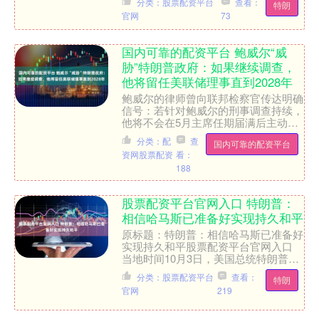
分类：股票配资平台
查看：
特朗
点，岛内有些人觉得抓住救命....
官网
73
国内可靠的配资平台 鲍威尔“威
胁”特朗普政府：如果继续调查，
他将留任美联储理事直到2028年
鲍威尔的律师曾向联邦检察官传达明确
信号：若针对鲍威尔的刑事调查持续，
他将不会在5月主席任期届满后主动离
开美联储理事会，其理事席位可保留至
分类：配
查
国内可靠的配资平台
2028年1月。这一表态....
资网股票配资
看：
188
股票配资平台官网入口 特朗普：
相信哈马斯已准备好实现持久和平
原标题：特朗普：相信哈马斯已准备好
实现持久和平股票配资平台官网入口
当地时间10月3日，美国总统特朗普在
社交媒体“真实社交”发文称，基于刚刚
分类：股票配资平台
查看：
特朗
发表的声明，他相信对....
官网
219