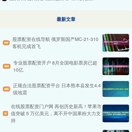
最新文章
股票配资在线导航 俄罗斯国产MC-21-310
客机完成首飞
专业股票配资开户 8月全国电影票房已超
10亿
正规合法股票配资平台 日本熊本县发生4.4
级地震
在线股票配资门户网 再创历史新高！苹果市
值突破 5 万亿美元，离不开中国果粉大力支
持